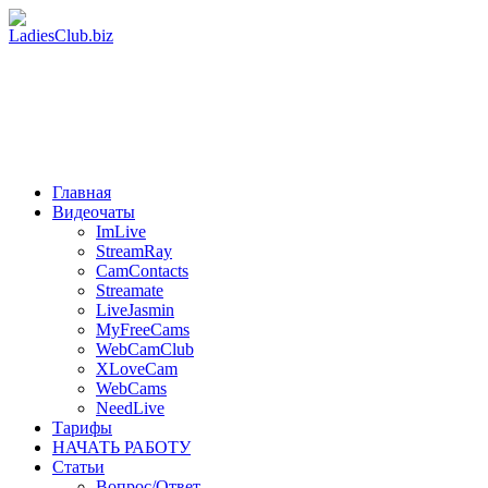
Главная
Видеочаты
ImLive
StreamRay
CamContacts
Streamate
LiveJasmin
MyFreeCams
WebCamClub
XLoveCam
WebCams
NeedLive
Тарифы
НАЧАТЬ РАБОТУ
Статьи
Вопрос/Ответ